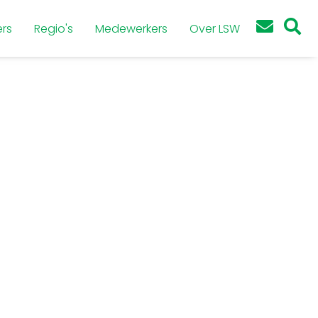
rs
Regio's
Medewerkers
Over LSW