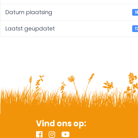
Datum plaatsing
1
Laatst geüpdatet
1
Vind ons op: