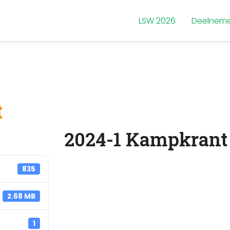
LSW 2026
Deelneme
t
2024-1 Kampkrant
835
2.68 MB
1