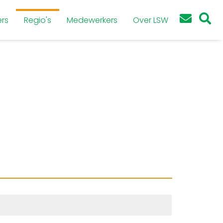
rs
Regio's
Medewerkers
Over LSW