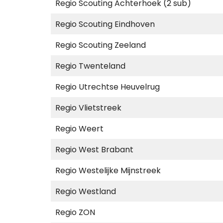
Regio Scouting Achterhoek (2 sub)
Regio Scouting Eindhoven
Regio Scouting Zeeland
Regio Twenteland
Regio Utrechtse Heuvelrug
Regio Vlietstreek
Regio Weert
Regio West Brabant
Regio Westelijke Mijnstreek
Regio Westland
Regio ZON