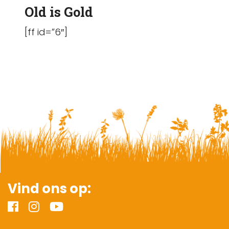
Old is Gold
[ff id=”6″]
Vind ons op: