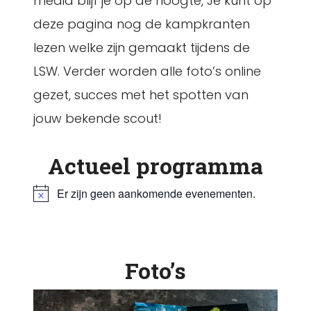
media blijf je op de hoogte, Je kunt op
deze pagina nog de kampkranten
lezen welke zijn gemaakt tijdens de
LSW. Verder worden alle foto’s online
gezet, succes met het spotten van
jouw bekende scout!
Actueel programma
Er zijn geen aankomende evenementen.
B
e
r
i
c
Foto’s
h
t