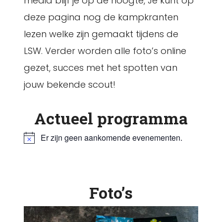
media blijf je op de hoogte, Je kunt op
deze pagina nog de kampkranten
lezen welke zijn gemaakt tijdens de
LSW. Verder worden alle foto’s online
gezet, succes met het spotten van
jouw bekende scout!
Actueel programma
Er zijn geen aankomende evenementen.
B
e
r
i
c
Foto’s
h
t