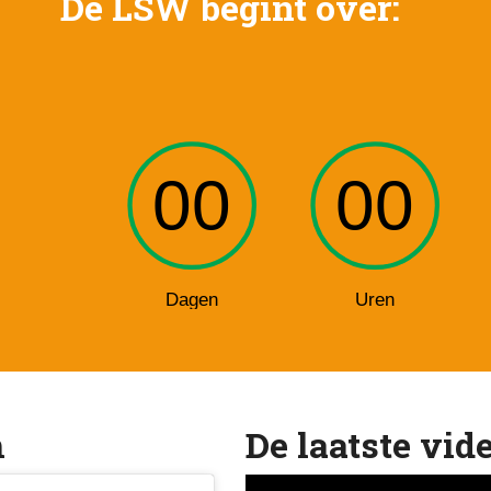
De LSW begint over:
m
De laatste vide