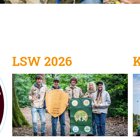
LSW 2026
K