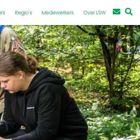
rs
Regio's
Medewerkers
Over LSW