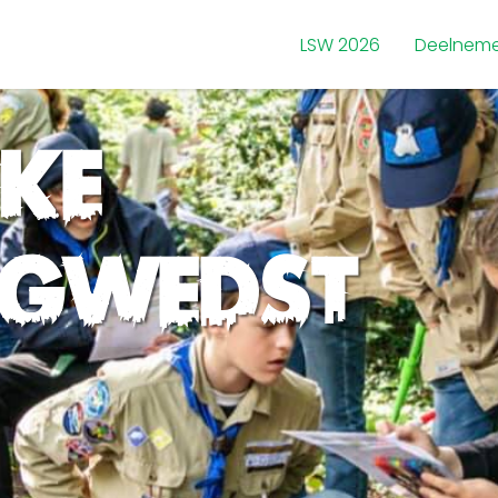
LSW 2026
Deelneme
jke
ngwedst