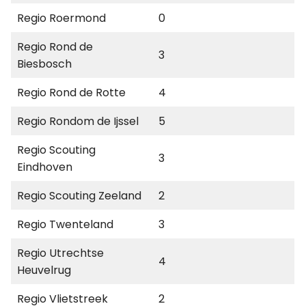
Regio Roermond
0
Regio Rond de
3
Biesbosch
Regio Rond de Rotte
4
Regio Rondom de Ijssel
5
Regio Scouting
3
Eindhoven
Regio Scouting Zeeland
2
Regio Twenteland
3
Regio Utrechtse
4
Heuvelrug
Regio Vlietstreek
2