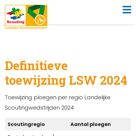
Definitieve
toewijzing LSW 2024
Toewijzing ploegen per regio Landelijke
Scoutingwedstrijden 2024
Scoutingregio
Aantal ploegen