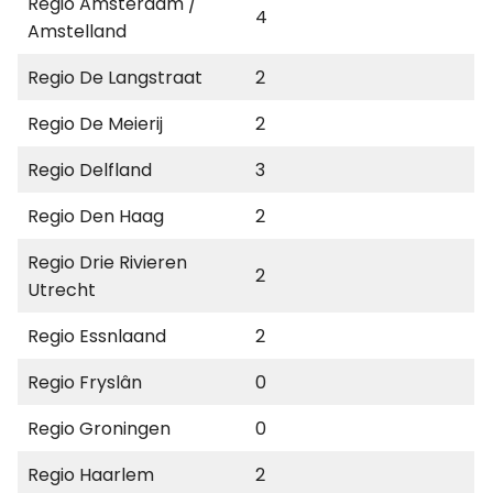
Regio Amsterdam /
4
Amstelland
Regio De Langstraat
2
Regio De Meierij
2
Regio Delfland
3
Regio Den Haag
2
Regio Drie Rivieren
2
Utrecht
Regio Essnlaand
2
Regio Fryslân
0
Regio Groningen
0
Regio Haarlem
2